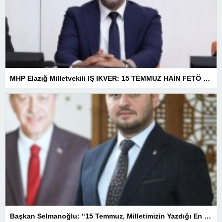
MHP Elazığ Milletvekili IŞ IKVER: 15 TEMMUZ HAİN FETÖ KALKIŞMASI TÜRKİYE’Yİ İŞGAL GİRİŞİMİDİR
Başkan Selmanoğlu: “15 Temmuz, Milletimizin Yazdığı En Büyük Demokrasi Destanlarından Biridir”