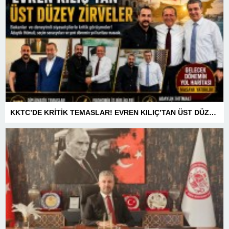
KKTC’DE KRİTİK TEMASLAR! EVREN KILIÇ’TAN ÜST DÜZEY ZİRVELER