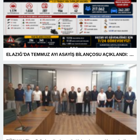
ELAZIĞ’DA TEMMUZ AYI ASAYİŞ BİLANÇOSU AÇIKLANDI: 1 AYDA 1.032 ŞAHIS YAKALANDI, 207 TUTUKLAMA