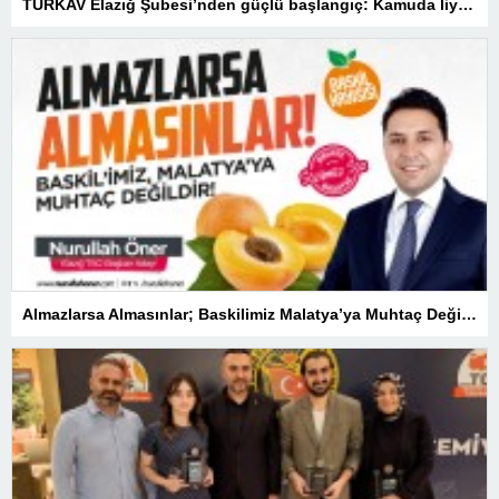
TÜRKAV Elazığ Şubesi’nden güçlü başlangıç: Kamuda liyakatin en gür sesi olacağız
Almazlarsa Almasınlar; Baskilimiz Malatya’ya Muhtaç Değildir