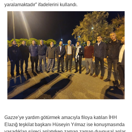
yaralamaktadır” ifadelerini kullandı.
Gazze’ye yardım götürmek amacıyla filoya katılan İHH
Elazığ teşkilat başkanı Hüseyin Yılmaz ise konuşmasında
yaşadıkları süreci anlatırken zaman zaman duygusal anlar