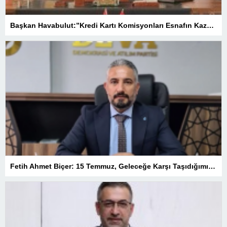
Başkan Havabulut:”Kredi Kartı Komisyonları Esnafın Kazancını Eritiyor”
Fetih Ahmet Biçer: 15 Temmuz, Geleceğe Karşı Taşıdığımız Sorumluluğu Hatırlatan Bir Milattır