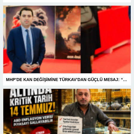
MHP’DE KAN DEĞİŞİMİNE TÜRKAV’DAN GÜÇLÜ MESAJ: “BİRLİK VE BERABERLİKLE DAHA GÜÇLÜYÜZ”