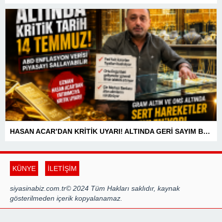
HASAN ACAR’DAN KRİTİK UYARI! ALTINDA GERİ SAYIM BAŞLADI! 14 TEMMUZ’DAKİ VERİ PİYASALARIN YÖNÜNÜ BELİRLEYECEK
KÜNYE
İLETİŞİM
siyasinabiz.com.tr© 2024 Tüm Hakları saklıdır, kaynak
gösterilmeden içerik kopyalanamaz.