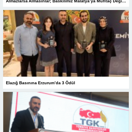
Almazlarsa Almasınlar; Baskilimiz Malatya’ya Muhtaç Değildir
Elazığ Basınına Erzurum’da 3 Ödül