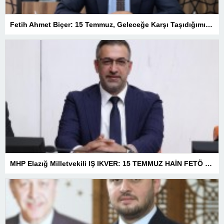
Fetih Ahmet Biçer: 15 Temmuz, Geleceğe Karşı Taşıdığımız Sorumluluğu Hatırlatan Bir Milattır
MHP Elazığ Milletvekili IŞ IKVER: 15 TEMMUZ HAİN FETÖ KALKIŞMASI TÜRKİYE’Yİ İŞGAL GİRİŞİMİDİR