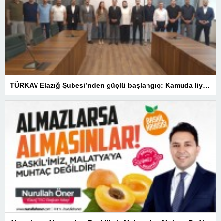
TÜRKAV Elazığ Şubesi’nden güçlü başlangıç: Kamuda liyakatin en gür sesi olacağız