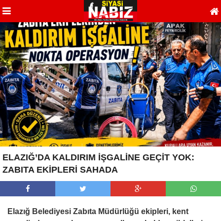
ELAZIĞ’DA KALDIRIM İŞGALİNE GEÇİT YOK:
ZABITA EKİPLERİ SAHADA
Elazığ Belediyesi Zabıta Müdürlüğü ekipleri, kent