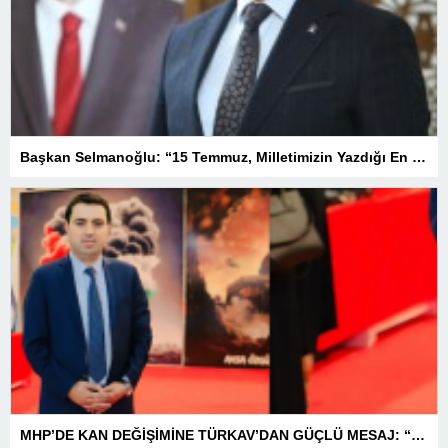
Başkan Selmanoğlu: “15 Temmuz, Milletimizin Yazdığı En Büyük Demokrasi Destanlarından Biridir”
MHP’DE KAN DEĞİŞİMİNE TÜRKAV’DAN GÜÇLÜ MESAJ: “BİRLİK VE BERABERLİKLE DAHA GÜÇLÜYÜZ”