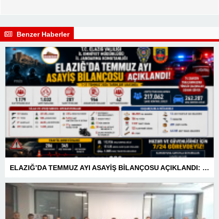
Benzer Haberler
ELAZIĞ’DA TEMMUZ AYI ASAYİŞ BİLANÇOSU AÇIKLANDI: 1 AYDA 1.032 ŞAHIS YAKALANDI, 207 TUTUKLAMA