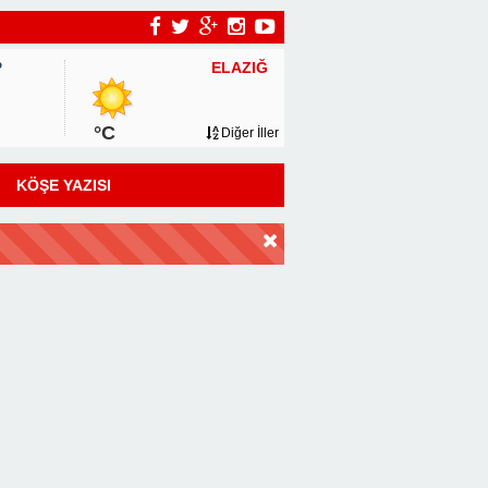
ELAZIĞ
P
°C
Diğer İller
KÖŞE YAZISI
DİR