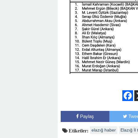
Paylaş
Twee
elazığ haber
Elazığ İl 
Etiketler: