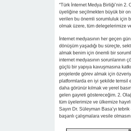
“Türk İnternet Medya Birliği’nin 2
üyeliğine seçilmekten büyük bir 
verilen bu önemli sorumluluk için
olmak üzere, tüm delegelerimize v
İnternet medyasının her geçen gün d
dönüşüm yaşadığı bu süreçte, sekt
almak benim için önemli bir sorumlu
internet medyasının sorunlarının ç
güçlü bir yapıya kavuşmasına katk
projelerde görev almak için özveri
platformlarda en iyi şekilde temsil
daha görünür kılmak ve yerel basın
gelen gayreti göstereceğim. 2. Ol
tüm üyelerimize ve ülkemize hayırl
Sayın Dr. Süleyman Basa’yı tebrik e
başarılı çalışmalara vesile olması