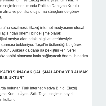
lerinden biri ise Elazığ adına yaşandı. TİMBİR
ılan seçimler sonucunda Politika Danışma Kurulu
ar alma ve politika oluşturma süreçlerinde görev
ı.
ulu’na seçilmesi, Elazığ internet medyasının ulusal
 açısından önemli bir gelişme olarak
jital medya alanındaki bilgi ve tecrübesiyle
sunması bekleniyor. Taşel’in üstlendiği bu görev,
gücünü Ankara’da daha da pekiştirirken, yerel
söz sahibi olmasına katkı sağlayacak önemli bir adım
 KATKI SUNACAK ÇALIŞMALARDA YER ALMAK
UMLULUKTUR”
rda bulunan Türk İnternet Medya Birliği Elazığ
şma Kurulu Üyesi Sıtkı Taşel, seçimin hayırlı
i kullandı: