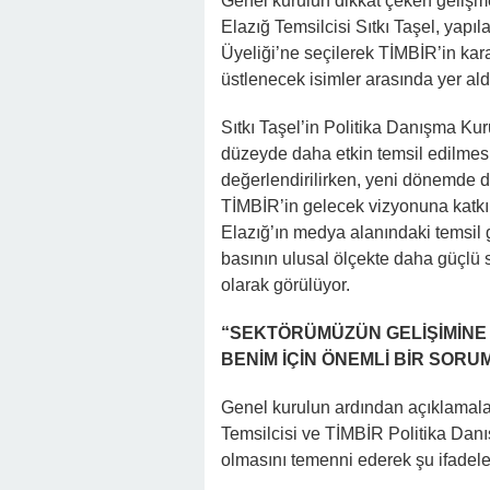
Genel kurulun dikkat çeken gelişme
Elazığ Temsilcisi Sıtkı Taşel, yap
Üyeliği’ne seçilerek TİMBİR’in kar
üstlenecek isimler arasında yer ald
Sıtkı Taşel’in Politika Danışma Kur
düzeyde daha etkin temsil edilmesi
değerlendirilirken, yeni dönemde di
TİMBİR’in gelecek vizyonuna katkı 
Elazığ’ın medya alanındaki temsil 
basının ulusal ölçekte daha güçlü 
olarak görülüyor.
“SEKTÖRÜMÜZÜN GELİŞİMİNE
BENİM İÇİN ÖNEMLİ BİR SOR
Genel kurulun ardından açıklamala
Temsilcisi ve TİMBİR Politika Danı
olmasını temenni ederek şu ifadeler