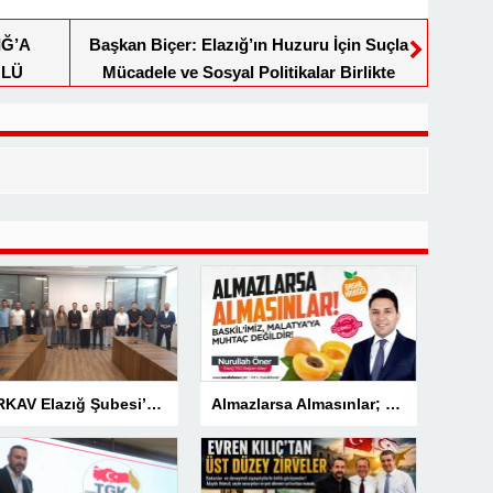
Ğ’A
Başkan Biçer: Elazığ’ın Huzuru İçin Suçla
ÖLÜ
Mücadele ve Sosyal Politikalar Birlikte
ALİNİ
Güçlenmeli
 PROJE
TÜRKAV Elazığ Şubesi’nden güçlü başlangıç: Kamuda liyakatin en gür sesi olacağız
Almazlarsa Almasınlar; Baskilimiz Malatya’ya Muhtaç Değildir