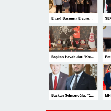
Elazığ Basınına Erzurum’da 3 Ödül
Başkan Havabulut:”Kredi Kartı Komisyonları Esnafın Kazancını Eritiyor”
Başkan Selmanoğlu: “15 Temmuz, Milletimizin Yazdığı En Büyük Demokrasi Destanlarından Biridir”