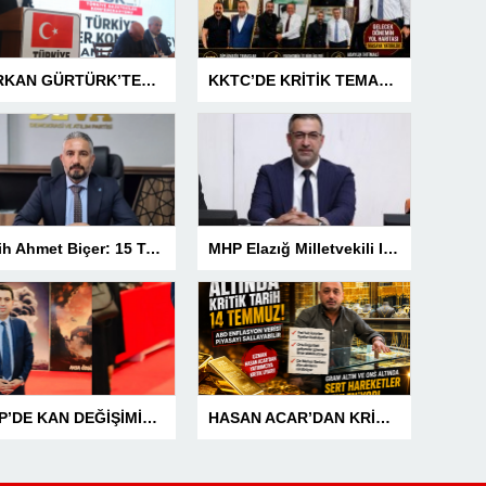
SERKAN GÜRTÜRK’TEN BASIN MESLEK YASASI VURGUSU!
KKTC’DE KRİTİK TEMASLAR! EVREN KILIÇ’TAN ÜST DÜZEY ZİRVELER
Fetih Ahmet Biçer: 15 Temmuz, Geleceğe Karşı Taşıdığımız Sorumluluğu Hatırlatan Bir Milattır
MHP Elazığ Milletvekili IŞ IKVER: 15 TEMMUZ HAİN FETÖ KALKIŞMASI TÜRKİYE’Yİ İŞGAL GİRİŞİMİDİR
MHP’DE KAN DEĞİŞİMİNE TÜRKAV’DAN GÜÇLÜ MESAJ: “BİRLİK VE BERABERLİKLE DAHA GÜÇLÜYÜZ”
HASAN ACAR’DAN KRİTİK UYARI! ALTINDA GERİ SAYIM BAŞLADI! 14 TEMMUZ’DAKİ VERİ PİYASALARIN YÖNÜNÜ BELİRLEYECEK