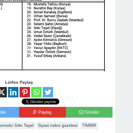
Lütfen Paylaş
tle
Paylaş
Gönder
temsilci Sıtkı Taşel
Siyasi nabız gazetesi
TİMBİR