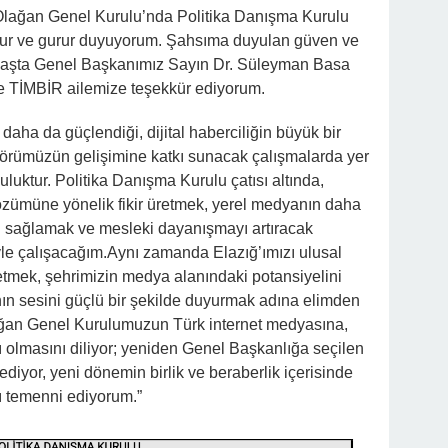
. Olağan Genel Kurulu’nda Politika Danışma Kurulu
onur ve gurur duyuyorum. Şahsıma duyulan güven ve
 başta Genel Başkanımız Sayın Dr. Süleyman Basa
e TİMBİR ailemize teşekkür ediyorum.
aha da güçlendiği, dijital haberciliğin büyük bir
örümüzün gelişimine katkı sunacak çalışmalarda yer
luktur. Politika Danışma Kurulu çatısı altında,
özümüne yönelik fikir üretmek, yerel medyanın daha
ı sağlamak ve mesleki dayanışmayı artıracak
yle çalışacağım.Aynı zamanda Elazığ’ımızı ulusal
 etmek, şehrimizin medya alanındaki potansiyelini
ın sesini güçlü bir şekilde duyurmak adına elimden
ağan Genel Kurulumuzun Türk internet medyasına,
ı olmasını diliyor; yeniden Genel Başkanlığa seçilen
diyor, yeni dönemin birlik ve beraberlik içerisinde
nı temenni ediyorum.”