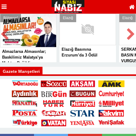
Bölgesel
Elazığ
Elazığ
Elazığ Basınına
SERKA
Almazlarsa Almasınlar;
Erzurum’da 3 Ödül
BASIN 
Baskilimiz Malatya’ya
VURGU
Muhtaç Değildir
Gazete Manşetleri