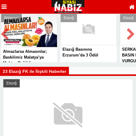
Bölgesel
Elazığ
Elazığ
Elazığ Basınına
SERKA
Almazlarsa Almasınlar;
Erzurum’da 3 Ödül
BASIN 
Baskilimiz Malatya’ya
VURGU
Muhtaç Değildir
23 Elazığ FK ile İlişkili Haberler
Elazığ