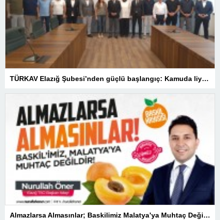
TÜRKAV Elazığ Şubesi’nden güçlü başlangıç: Kamuda liyakatin en gür sesi olacağız
Almazlarsa Almasınlar; Baskilimiz Malatya’ya Muhtaç Değildir