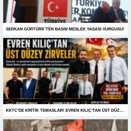
SERKAN GÜRTÜRK’TEN BASIN MESLEK YASASI VURGUSU!
KKTC’DE KRİTİK TEMASLAR! EVREN KILIÇ’TAN ÜST DÜZEY ZİRVELER