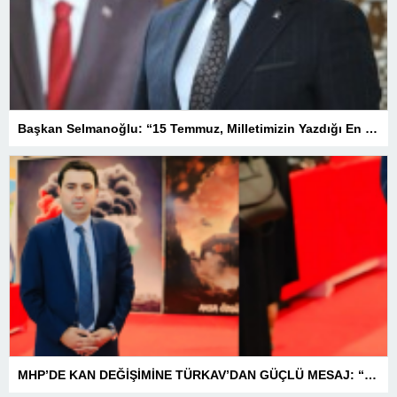
Başkan Selmanoğlu: “15 Temmuz, Milletimizin Yazdığı En Büyük Demokrasi Destanlarından Biridir”
MHP’DE KAN DEĞİŞİMİNE TÜRKAV’DAN GÜÇLÜ MESAJ: “BİRLİK VE BERABERLİKLE DAHA GÜÇLÜYÜZ”