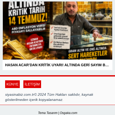
HASAN ACAR’DAN KRİTİK UYARI! ALTINDA GERİ SAYIM BAŞLADI! 14 TEMMUZ’DAKİ VERİ PİYASALARIN YÖNÜNÜ BELİRLEYECEK
KÜNYE
İLETİŞİM
siyasinabiz.com.tr© 2024 Tüm Hakları saklıdır, kaynak
gösterilmeden içerik kopyalanamaz.
Tema Tasarım | Osgaka.com