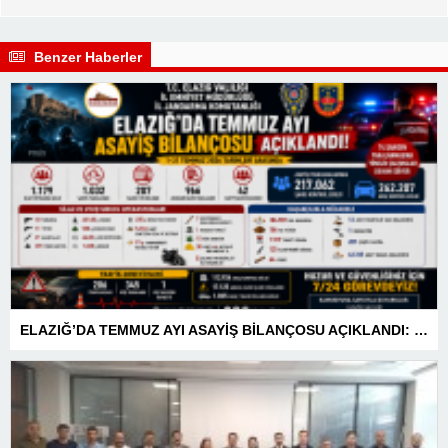
Benzer Haberler
ELAZIĞ’DA TEMMUZ AYI ASAYİŞ BİLANÇOSU AÇIKLANDI: 1 AYDA 1.032 ŞAHIS YAKALANDI, 207 TUTUKLAMA