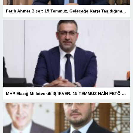
Fetih Ahmet Biçer: 15 Temmuz, Geleceğe Karşı Taşıdığımız Sorumluluğu Hatırlatan Bir Milattır
MHP Elazığ Milletvekili IŞ IKVER: 15 TEMMUZ HAİN FETÖ KALKIŞMASI TÜRKİYE’Yİ İŞGAL GİRİŞİMİDİR