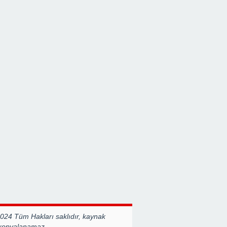
GİRİŞİMİDİR
Destanlarından Biridir”
BERAB
GÜÇL
2024 Tüm Hakları saklıdır, kaynak
 kopyalanamaz.