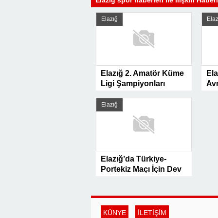
Elazığ spor haberleri ile İlişkili Haber
Elazığ
Elaz
Elazığ 2. Amatör Küme
Ela
Ligi Şampiyonları
Avr
Açıklandı
Şa
Elazığ
Elazığ’da Türkiye-
Portekiz Maçı İçin Dev
Ekran Heyecanı
KÜNYE
İLETİŞİM