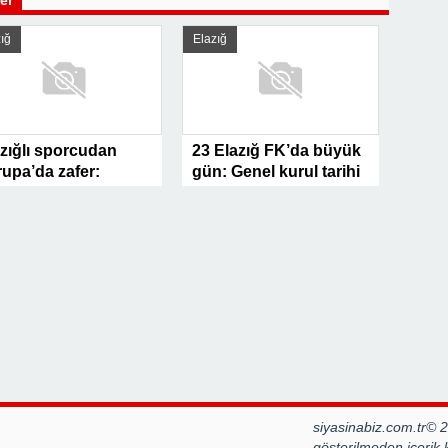
ler
ığ
Elazığ
zığlı sporcudan
23 Elazığ FK’da büyük
upa’da zafer:
gün: Genel kurul tarihi
mpiyonluk!
açıklandı!
siyasinabiz.com.tr© 
gösterilmeden içerik