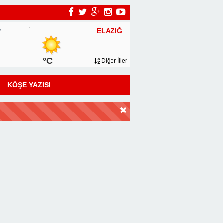
ELAZIĞ
P
°C
Diğer İller
KÖŞE YAZISI
DİR