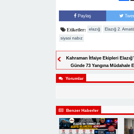
Paylaş
Twee
elazığ
Elazığ 2. Amat
Etiketler:
siyasi nabız
Kahraman İtfaiye Ekipleri Elazığ’
Günde 73 Yangına Müdahale Et
Yorumlar
Benzer Haberler