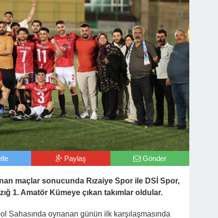
tle
Paylaş
Gönder
n maçlar sonucunda Rızaiye Spor ile DSİ Spor,
zığ 1. Amatör Kümeye çıkan takımlar oldular.
bol Sahasında oynanan günün ilk karşılaşmasında