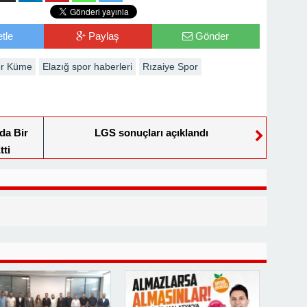
tle
Paylaş
Gönder
ör Küme
Elazığ spor haberleri
Rızaiye Spor
da Bir
LGS sonuçları açıklandı
ti