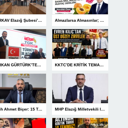
TÜRKAV Elazığ Şubesi’nden güçlü başlangıç: Kamuda liyakatin en gür sesi olacağız
Almazlarsa Almasınlar; Baskilimiz Malatya’ya Muhtaç Değildir
SERKAN GÜRTÜRK’TEN BASIN MESLEK YASASI VURGUSU!
KKTC’DE KRİTİK TEMASLAR! EVREN KILIÇ’TAN ÜST DÜZEY ZİRVELER
Fetih Ahmet Biçer: 15 Temmuz, Geleceğe Karşı Taşıdığımız Sorumluluğu Hatırlatan Bir Milattır
MHP Elazığ Milletvekili IŞ IKVER: 15 TEMMUZ HAİN FETÖ KALKIŞMASI TÜRKİYE’Yİ İŞGAL GİRİŞİMİDİR