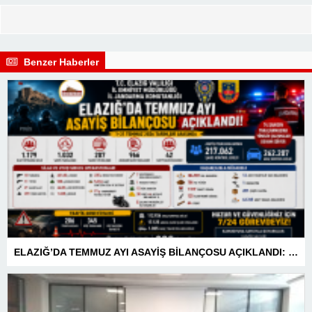
Benzer Haberler
ELAZIĞ’DA TEMMUZ AYI ASAYİŞ BİLANÇOSU AÇIKLANDI: 1 AYDA 1.032 ŞAHIS YAKALANDI, 207 TUTUKLAMA