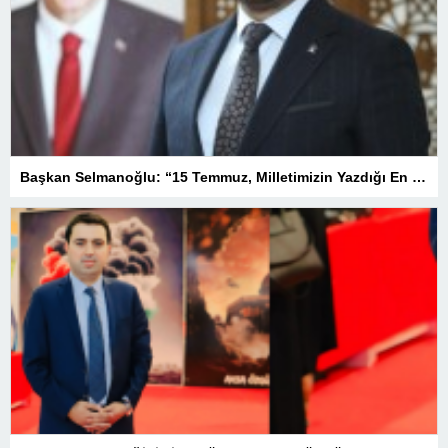
Başkan Selmanoğlu: “15 Temmuz, Milletimizin Yazdığı En Büyük Demokrasi Destanlarından Biridir”