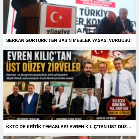
SERKAN GÜRTÜRK’TEN BASIN MESLEK YASASI VURGUSU!
KKTC’DE KRİTİK TEMASLAR! EVREN KILIÇ’TAN ÜST DÜZEY ZİRVELER