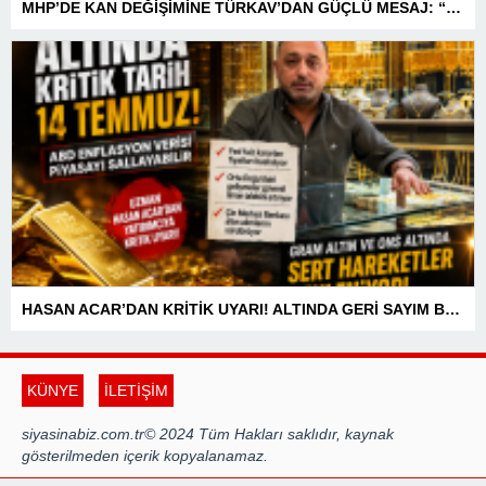
MHP’DE KAN DEĞİŞİMİNE TÜRKAV’DAN GÜÇLÜ MESAJ: “BİRLİK VE BERABERLİKLE DAHA GÜÇLÜYÜZ”
HASAN ACAR’DAN KRİTİK UYARI! ALTINDA GERİ SAYIM BAŞLADI! 14 TEMMUZ’DAKİ VERİ PİYASALARIN YÖNÜNÜ BELİRLEYECEK
KÜNYE
İLETİŞİM
siyasinabiz.com.tr© 2024 Tüm Hakları saklıdır, kaynak
gösterilmeden içerik kopyalanamaz.