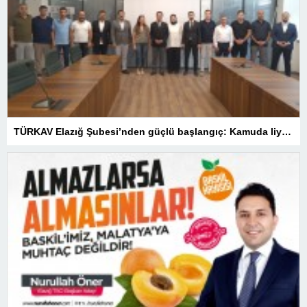
TÜRKAV Elazığ Şubesi’nden güçlü başlangıç: Kamuda liyakatin en gür sesi olacağız