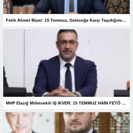
Fetih Ahmet Biçer: 15 Temmuz, Geleceğe Karşı Taşıdığımız Sorumluluğu Hatırlatan Bir Milattır
MHP Elazığ Milletvekili IŞ IKVER: 15 TEMMUZ HAİN FETÖ KALKIŞMASI TÜRKİYE’Yİ İŞGAL GİRİŞİMİDİR