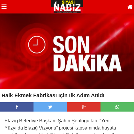
Halk Ekmek Fabrikası İçin İlk Adım Atıldı
Elazığ Belediye Başkanı Şahin Şerifoğulları, “Yeni
Yüzyılda Elazığ Vizyonu” projesi kapsamında hayata