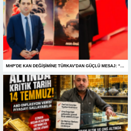
MHP’DE KAN DEĞİŞİMİNE TÜRKAV’DAN GÜÇLÜ MESAJ: “BİRLİK VE BERABERLİKLE DAHA GÜÇLÜYÜZ”