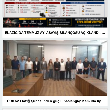
ELAZIĞ’DA TEMMUZ AYI ASAYİŞ BİLANÇOSU AÇIKLANDI: 1 AYDA 1.032 ŞAHIS YAKALANDI, 207 TUTUKLAMA
TÜRKAV Elazığ Şubesi’nden güçlü başlangıç: Kamuda liyakatin en gür sesi olacağız