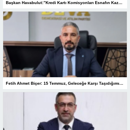
Başkan Havabulut:”Kredi Kartı Komisyonları Esnafın Kazancını Eritiyor”
Fetih Ahmet Biçer: 15 Temmuz, Geleceğe Karşı Taşıdığımız Sorumluluğu Hatırlatan Bir Milattır