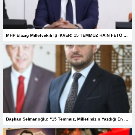
MHP Elazığ Milletvekili IŞ IKVER: 15 TEMMUZ HAİN FETÖ KALKIŞMASI TÜRKİYE’Yİ İŞGAL GİRİŞİMİDİR
Başkan Selmanoğlu: “15 Temmuz, Milletimizin Yazdığı En Büyük Demokrasi Destanlarından Biridir”