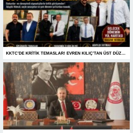
KKTC’DE KRİTİK TEMASLAR! EVREN KILIÇ’TAN ÜST DÜZEY ZİRVELER