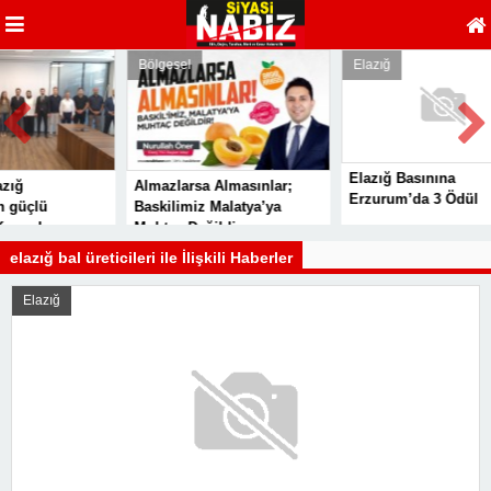
Bölgesel
Elazığ
Elazığ Basınına
Almazlarsa Almasınlar;
Erzurum’da 3 Ödül
çlü
Baskilimiz Malatya’ya
uda
Muhtaç Değildir
 sesi
elazığ bal üreticileri ile İlişkili Haberler
Elazığ