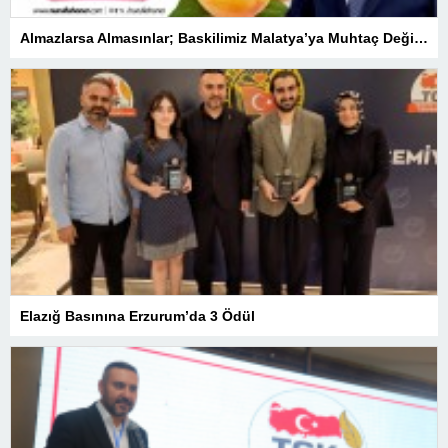
Almazlarsa Almasınlar; Baskilimiz Malatya’ya Muhtaç Değildir
Elazığ Basınına Erzurum’da 3 Ödül