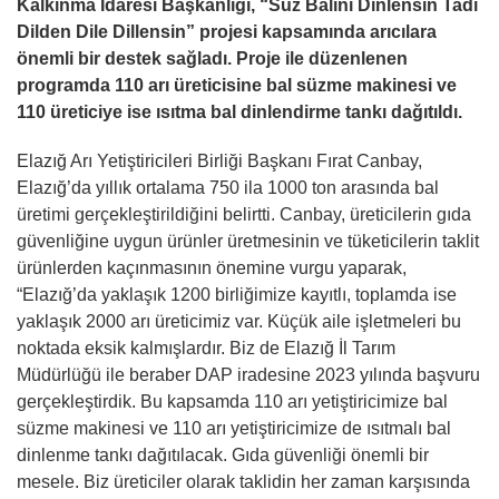
Kalkınma İdaresi Başkanlığı, “Süz Balını Dinlensin Tadı
Dilden Dile Dillensin” projesi kapsamında arıcılara
önemli bir destek sağladı. Proje ile düzenlenen
programda 110 arı üreticisine bal süzme makinesi ve
110 üreticiye ise ısıtma bal dinlendirme tankı dağıtıldı.
Elazığ Arı Yetiştiricileri Birliği Başkanı Fırat Canbay,
Elazığ’da yıllık ortalama 750 ila 1000 ton arasında bal
üretimi gerçekleştirildiğini belirtti. Canbay, üreticilerin gıda
güvenliğine uygun ürünler üretmesinin ve tüketicilerin taklit
ürünlerden kaçınmasının önemine vurgu yaparak,
“Elazığ’da yaklaşık 1200 birliğimize kayıtlı, toplamda ise
yaklaşık 2000 arı üreticimiz var. Küçük aile işletmeleri bu
noktada eksik kalmışlardır. Biz de Elazığ İl Tarım
Müdürlüğü ile beraber DAP iradesine 2023 yılında başvuru
gerçekleştirdik. Bu kapsamda 110 arı yetiştiricimize bal
süzme makinesi ve 110 arı yetiştiricimize de ısıtmalı bal
dinlenme tankı dağıtılacak. Gıda güvenliği önemli bir
mesele. Biz üreticiler olarak taklidin her zaman karşısında