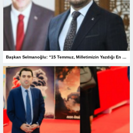
Başkan Selmanoğlu: “15 Temmuz, Milletimizin Yazdığı En Büyük Demokrasi Destanlarından Biridir”