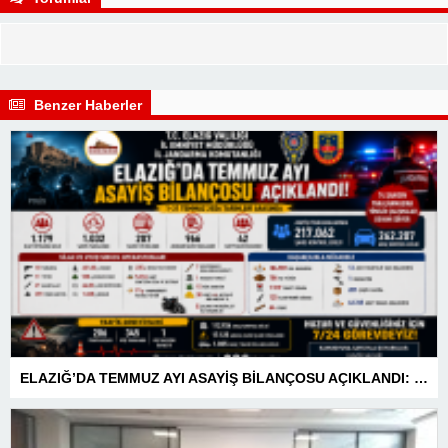
Benzer Haberler
ELAZIĞ’DA TEMMUZ AYI ASAYİŞ BİLANÇOSU AÇIKLANDI: 1 AYDA 1.032 ŞAHIS YAKALANDI, 207 TUTUKLAMA