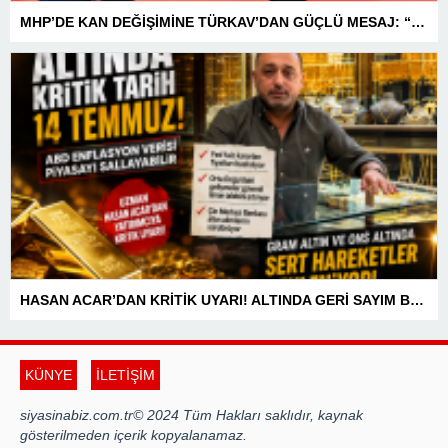
MHP’DE KAN DEĞİŞİMİNE TÜRKAV’DAN GÜÇLÜ MESAJ: “BİRLİK VE BERABERLİKLE DAHA GÜÇLÜYÜZ”
HASAN ACAR’DAN KRİTİK UYARI! ALTINDA GERİ SAYIM BAŞLADI! 14 TEMMUZ’DAKİ VERİ PİYASALARIN YÖNÜNÜ BELİRLEYECEK
KÜNYE
İLETİŞİM
siyasinabiz.com.tr© 2024 Tüm Hakları saklıdır, kaynak
gösterilmeden içerik kopyalanamaz.