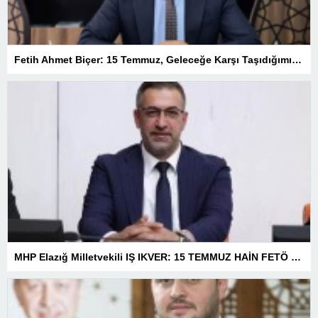
Fetih Ahmet Biçer: 15 Temmuz, Geleceğe Karşı Taşıdığımız Sorumluluğu Hatırlatan Bir Milattır
MHP Elazığ Milletvekili IŞ IKVER: 15 TEMMUZ HAİN FETÖ KALKIŞMASI TÜRKİYE’Yİ İŞGAL GİRİŞİMİDİR