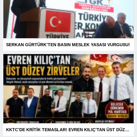
SERKAN GÜRTÜRK’TEN BASIN MESLEK YASASI VURGUSU!
KKTC’DE KRİTİK TEMASLAR! EVREN KILIÇ’TAN ÜST DÜZEY ZİRVELER