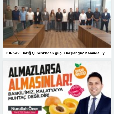
TÜRKAV Elazığ Şubesi’nden güçlü başlangıç: Kamuda liyakatin en gür sesi olacağız