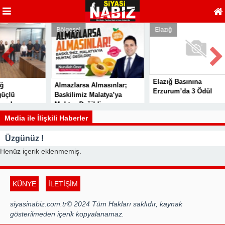
Bölgesel
Elazığ
Elazığ Basınına
Almazlarsa Almasınlar;
Erzurum’da 3 Ödül
ü
Baskilimiz Malatya’ya
da
Muhtaç Değildir
esi
Media ile İlişkili Haberler
Üzgünüz !
Henüz içerik eklenmemiş.
KÜNYE
İLETİŞİM
siyasinabiz.com.tr© 2024 Tüm Hakları saklıdır, kaynak
gösterilmeden içerik kopyalanamaz.