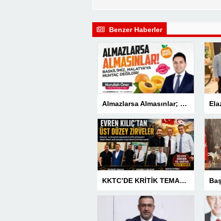
Benzer Haberler
Almazlarsa Almasınlar; Baskilimiz Malatya’ya Muhtaç Değildir
KKTC’DE KRİTİK TEMASLAR! EVREN KILIÇ’TAN ÜST DÜZEY ZİRVELER