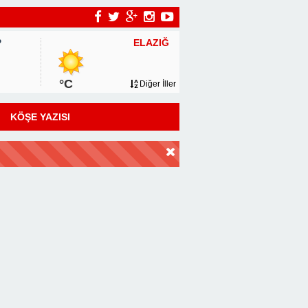
ELAZIĞ
P
°C
Diğer İller
KÖŞE YAZISI
DİR