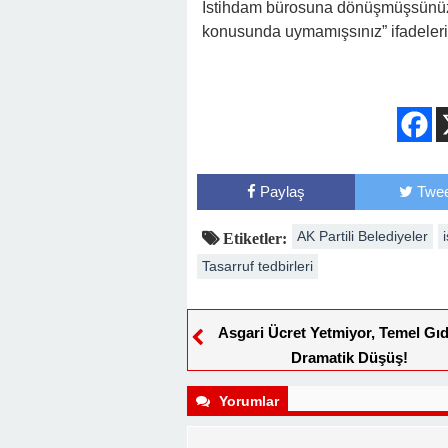
İstihdam bürosuna dönüşmüşsünüz.
konusunda uymamışsınız” ifadelerin
Paylaş
Twee
AK Partili Belediyeler
Etiketler:
Tasarruf tedbirleri
Asgari Ücret Yetmiyor, Temel Gı
Dramatik Düşüş!
Yorumlar