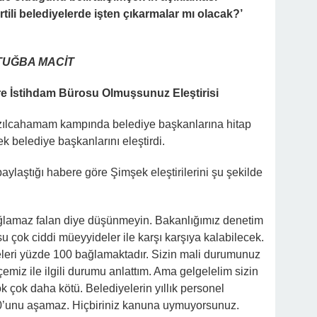
li belediyelerde işten çıkarmalar mı olacak?’
 TUĞBA MACİT
ere İstihdam Bürosu Olmuşsunuz Eleştirisi
ızılcahamam kampında belediye başkanlarına hitap
belediye başkanlarını eleştirdi.
ylaştığı habere göre Şimşek eleştirilerini şu şekilde
bağlamaz falan diye düşünmeyin. Bakanlığımız denetim
u çok ciddi müeyyideler ile karşı karşıya kalabilecek.
eleri yüzde 100 bağlamaktadır. Sizin mali durumunuz
miz ile ilgili durumu anlattım. Ama gelgelelim sizin
çok daha kötü. Belediyelerin yıllık personel
 30’unu aşamaz. Hiçbiriniz kanuna uymuyorsunuz.