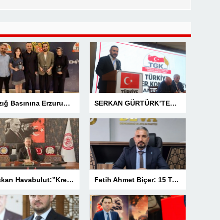
Elazığ Basınına Erzurum’da 3 Ödül
SERKAN GÜRTÜRK’TEN BASIN MESLEK YASASI VURGUSU!
Başkan Havabulut:”Kredi Kartı Komisyonları Esnafın Kazancını Eritiyor”
Fetih Ahmet Biçer: 15 Temmuz, Geleceğe Karşı Taşıdığımız Sorumluluğu Hatırlatan Bir Milattır