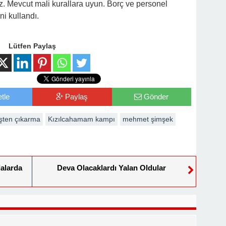
 Mevcut mali kurallara uyun. Borç ve personel
i kullandı.
Lütfen Paylaş
tle
Paylaş
Gönder
işten çıkarma
Kızılcahamam kampı
mehmet şimşek
dalarda
Deva Olacaklardı Yalan Oldular