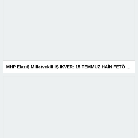
MHP Elazığ Milletvekili IŞ IKVER: 15 TEMMUZ HAİN FETÖ KALKIŞMASI TÜRKİYE’Yİ İŞGAL GİRİŞİMİDİR