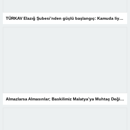
TÜRKAV Elazığ Şubesi’nden güçlü başlangıç: Kamuda liyakatin en gür sesi olacağız
Almazlarsa Almasınlar; Baskilimiz Malatya’ya Muhtaç Değildir