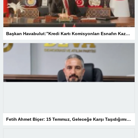
Başkan Havabulut:”Kredi Kartı Komisyonları Esnafın Kazancını Eritiyor”
Fetih Ahmet Biçer: 15 Temmuz, Geleceğe Karşı Taşıdığımız Sorumluluğu Hatırlatan Bir Milattır