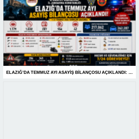
ELAZIĞ’DA TEMMUZ AYI ASAYİŞ BİLANÇOSU AÇIKLANDI: 1 AYDA 1.032 ŞAHIS YAKALANDI, 207 TUTUKLAMA