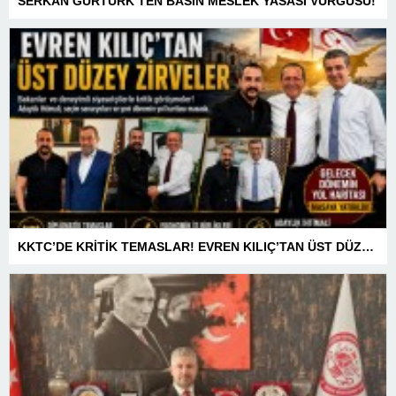
SERKAN GÜRTÜRK’TEN BASIN MESLEK YASASI VURGUSU!
KKTC’DE KRİTİK TEMASLAR! EVREN KILIÇ’TAN ÜST DÜZEY ZİRVELER