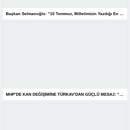
Başkan Selmanoğlu: “15 Temmuz, Milletimizin Yazdığı En Büyük Demokrasi Destanlarından Biridir”
MHP’DE KAN DEĞİŞİMİNE TÜRKAV’DAN GÜÇLÜ MESAJ: “BİRLİK VE BERABERLİKLE DAHA GÜÇLÜYÜZ”