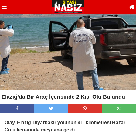
Elazığ’da Bir Araç İçerisinde 2 Kişi Ölü Bulundu
Olay, Elazığ-Diyarbakır yolunun 41. kilometresi Hazar
Gölü kenarında meydana geldi.