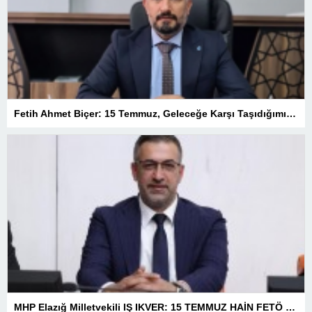
Fetih Ahmet Biçer: 15 Temmuz, Geleceğe Karşı Taşıdığımız Sorumluluğu Hatırlatan Bir Milattır
MHP Elazığ Milletvekili IŞ IKVER: 15 TEMMUZ HAİN FETÖ KALKIŞMASI TÜRKİYE’Yİ İŞGAL GİRİŞİMİDİR