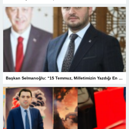
Başkan Selmanoğlu: “15 Temmuz, Milletimizin Yazdığı En Büyük Demokrasi Destanlarından Biridir”