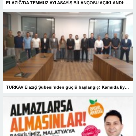
ELAZIĞ’DA TEMMUZ AYI ASAYİŞ BİLANÇOSU AÇIKLANDI: 1 AYDA 1.032 ŞAHIS YAKALANDI, 207 TUTUKLAMA
TÜRKAV Elazığ Şubesi’nden güçlü başlangıç: Kamuda liyakatin en gür sesi olacağız