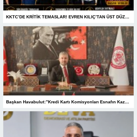
KKTC’DE KRİTİK TEMASLAR! EVREN KILIÇ’TAN ÜST DÜZEY ZİRVELER
Başkan Havabulut:”Kredi Kartı Komisyonları Esnafın Kazancını Eritiyor”