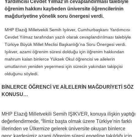
Yardımcısı Cevdet Yılmaz’ın cevaplandırması talebiyle
öğrenim hakkını kaybeden üniversite öğrencilerinin
mağduriyetine yönelik soru önergesi verdi.
MHP Elazığ Milletvekili Semih Işıkver, Cumhurbaşkanı Yardımcısı
Cevdet Yılmaz tarafından yazılı olarak cevaplandırılması talebiyle
Türkiye Büyük Millet Meclisi Başkanlığı’na Soru Önergesi verdi.
Işıkver, azami öğrenim süresi dolduğu için öğrenim hakkından
mahrum kalan binlerce Yüksek Okul öğrencisi ve ailelerin
umutlarının yeniden yeşermesi için sürecin yakından takipçisi
olduğunu söyledi.
BİNLERCE ÖĞRENCİ VE AİLELERİN MAĞDURİYETİ SÖZ
KONUSU…
MHP Elazığ Milletvekili Semih IŞIKVER, konuya ilişkin yaptığı
değerlendirmede, “İlimiz başta olmak üzere Türkiye’nin farklı
illerinden ve Ülkemize gelerek üniversite okuyan binlerce
genç kardeşimiz azami öğrenim süresi engeline takıldığı için