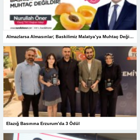
Almazlarsa Almasınlar; Baskilimiz Malatya’ya Muhtaç Değildir
Elazığ Basınına Erzurum’da 3 Ödül