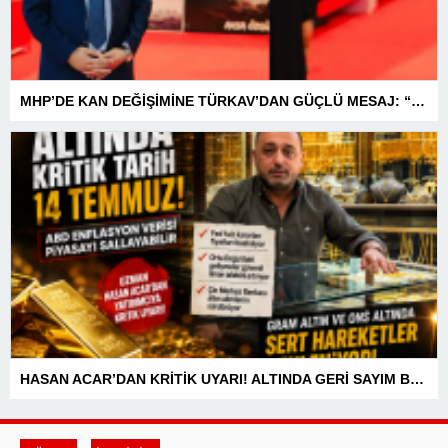
MHP’DE KAN DEĞİŞİMİNE TÜRKAV’DAN GÜÇLÜ MESAJ: “BİRLİK VE BERABERLİKLE DAHA GÜÇLÜYÜZ”
HASAN ACAR’DAN KRİTİK UYARI! ALTINDA GERİ SAYIM BAŞLADI! 14 TEMMUZ’DAKİ VERİ PİYASALARIN YÖNÜNÜ BELİRLEYECEK