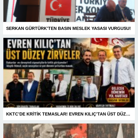
SERKAN GÜRTÜRK’TEN BASIN MESLEK YASASI VURGUSU!
KKTC’DE KRİTİK TEMASLAR! EVREN KILIÇ’TAN ÜST DÜZEY ZİRVELER