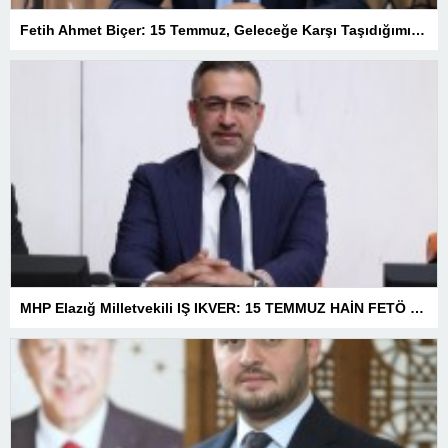
Fetih Ahmet Biçer: 15 Temmuz, Geleceğe Karşı Taşıdığımız Sorumluluğu Hatırlatan Bir Milattır
MHP Elazığ Milletvekili IŞ IKVER: 15 TEMMUZ HAİN FETÖ KALKIŞMASI TÜRKİYE’Yİ İŞGAL GİRİŞİMİDİR