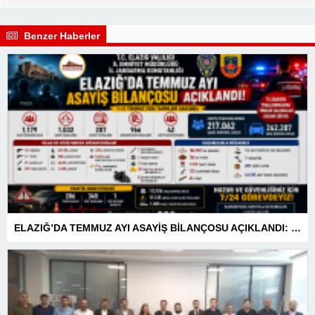
Benzer Haberler
ELAZIĞ’DA TEMMUZ AYI ASAYİŞ BİLANÇOSU AÇIKLANDI: 1 AYDA 1.032 ŞAHIS YAKALANDI, 207 TUTUKLAMA