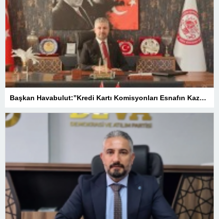
Başkan Havabulut:”Kredi Kartı Komisyonları Esnafın Kazancını Eritiyor”