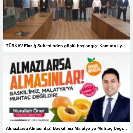
TÜRKAV Elazığ Şubesi’nden güçlü başlangıç: Kamuda liyakatin en gür sesi olacağız
Almazlarsa Almasınlar; Baskilimiz Malatya’ya Muhtaç Değildir