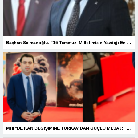
Başkan Selmanoğlu: “15 Temmuz, Milletimizin Yazdığı En Büyük Demokrasi Destanlarından Biridir”
MHP’DE KAN DEĞİŞİMİNE TÜRKAV’DAN GÜÇLÜ MESAJ: “BİRLİK VE BERABERLİKLE DAHA GÜÇLÜYÜZ”