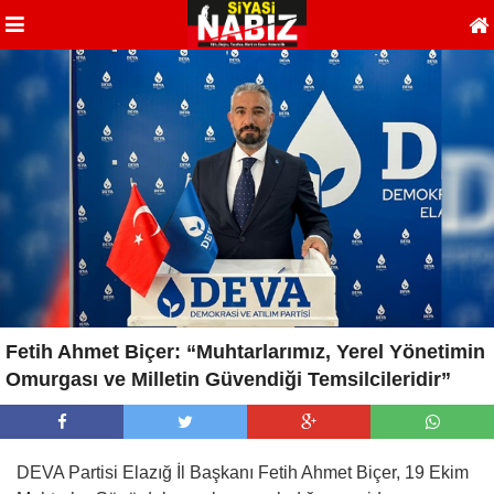
Fetih Ahmet Biçer: “Muhtarlarımız, Yerel Yönetimin
Omurgası ve Milletin Güvendiği Temsilcileridir”
DEVA Partisi Elazığ İl Başkanı Fetih Ahmet Biçer, 19 Ekim