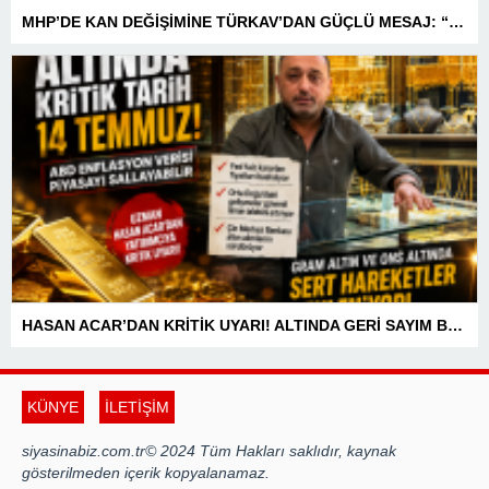
MHP’DE KAN DEĞİŞİMİNE TÜRKAV’DAN GÜÇLÜ MESAJ: “BİRLİK VE BERABERLİKLE DAHA GÜÇLÜYÜZ”
HASAN ACAR’DAN KRİTİK UYARI! ALTINDA GERİ SAYIM BAŞLADI! 14 TEMMUZ’DAKİ VERİ PİYASALARIN YÖNÜNÜ BELİRLEYECEK
KÜNYE
İLETİŞİM
siyasinabiz.com.tr© 2024 Tüm Hakları saklıdır, kaynak
gösterilmeden içerik kopyalanamaz.