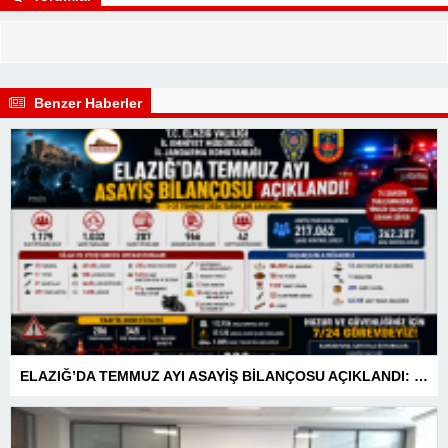
Benzer Haberler
ELAZIĞ’DA TEMMUZ AYI ASAYİŞ BİLANÇOSU AÇIKLANDI: 1 AYDA 1.032 ŞAHIS YAKALANDI, 207 TUTUKLAMA