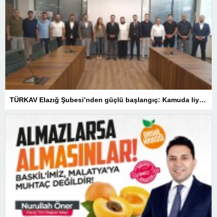
TÜRKAV Elazığ Şubesi’nden güçlü başlangıç: Kamuda liyakatin en gür sesi olacağız