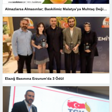
Almazlarsa Almasınlar; Baskilimiz Malatya’ya Muhtaç Değildir
Elazığ Basınına Erzurum’da 3 Ödül