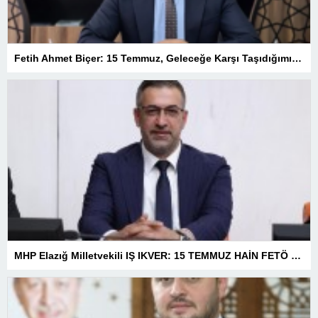
Fetih Ahmet Biçer: 15 Temmuz, Geleceğe Karşı Taşıdığımız Sorumluluğu Hatırlatan Bir Milattır
MHP Elazığ Milletvekili IŞ IKVER: 15 TEMMUZ HAİN FETÖ KALKIŞMASI TÜRKİYE’Yİ İŞGAL GİRİŞİMİDİR