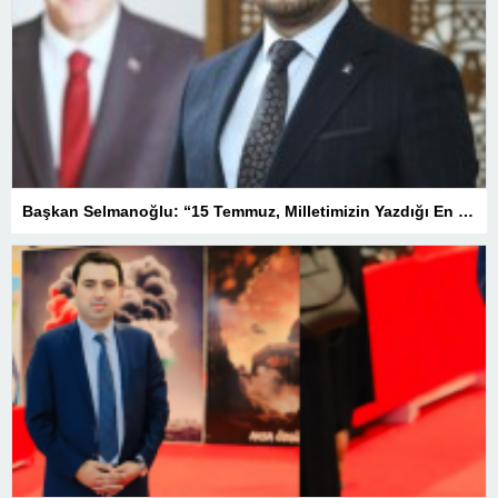
Başkan Selmanoğlu: “15 Temmuz, Milletimizin Yazdığı En Büyük Demokrasi Destanlarından Biridir”