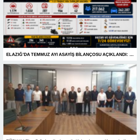
ELAZIĞ’DA TEMMUZ AYI ASAYİŞ BİLANÇOSU AÇIKLANDI: 1 AYDA 1.032 ŞAHIS YAKALANDI, 207 TUTUKLAMA