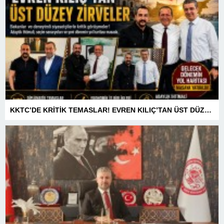
KKTC’DE KRİTİK TEMASLAR! EVREN KILIÇ’TAN ÜST DÜZEY ZİRVELER