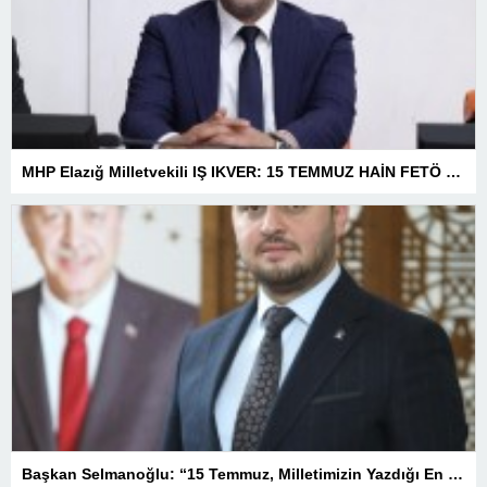
MHP Elazığ Milletvekili IŞ IKVER: 15 TEMMUZ HAİN FETÖ KALKIŞMASI TÜRKİYE’Yİ İŞGAL GİRİŞİMİDİR
Başkan Selmanoğlu: “15 Temmuz, Milletimizin Yazdığı En Büyük Demokrasi Destanlarından Biridir”