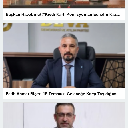
Başkan Havabulut:”Kredi Kartı Komisyonları Esnafın Kazancını Eritiyor”
Fetih Ahmet Biçer: 15 Temmuz, Geleceğe Karşı Taşıdığımız Sorumluluğu Hatırlatan Bir Milattır