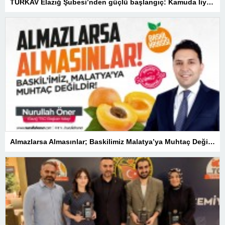
TÜRKAV Elazığ Şubesi’nden güçlü başlangıç: Kamuda liyakatin en gür sesi olacağız
Almazlarsa Almasınlar; Baskilimiz Malatya’ya Muhtaç Değildir