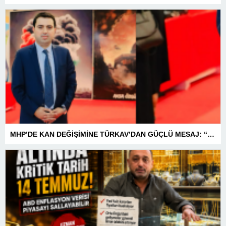
MHP’DE KAN DEĞİŞİMİNE TÜRKAV’DAN GÜÇLÜ MESAJ: “BİRLİK VE BERABERLİKLE DAHA GÜÇLÜYÜZ”